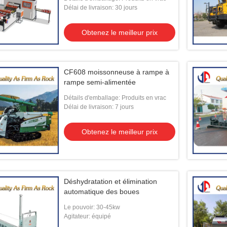
Délai de livraison: 30 jours
Obtenez le meilleur prix
CF608 moissonneuse à rampe à
rampe semi-alimentée
Détails d'emballage: Produits en vrac
Délai de livraison: 7 jours
Obtenez le meilleur prix
Déshydratation et élimination
automatique des boues
Le pouvoir: 30-45kw
Agitateur: équipé