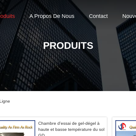
oduits
A Propos De Nous
Contact
Nouve
PRODUITS
 Ligne
Chambre d'essai de gel-dégel à
haute et basse température du sol
GD