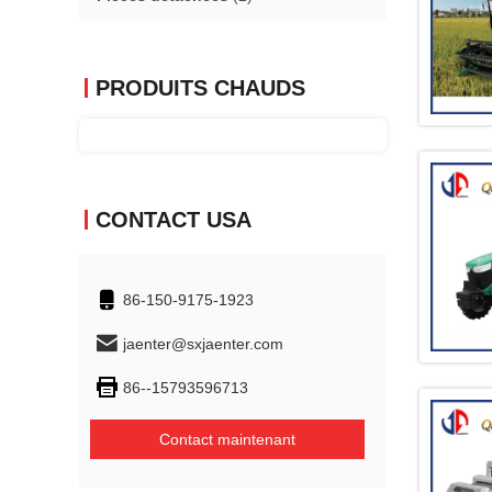
PRODUITS CHAUDS
CONTACT USA
86-150-9175-1923
jaenter@sxjaenter.com
86--15793596713
Contact maintenant